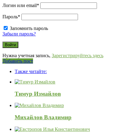
Логин или email
*
Пароль
*
Запомнить пароль
Забыли пароль?
Нужна учетная запись,
Зарегистрируйтесь здесь
Боковая
Добавить пост
Adv
панель
Также читайте:
120x600
Тимур Измайлов
Михайлов Владимир