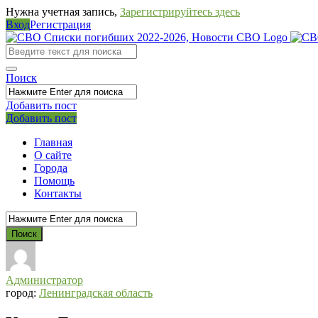
Нужна учетная запись,
Зарегистрируйтесь здесь
Вход
Регистрация
СВО
Списки
погибших
Поиск
2022-
Добавить пост
2026,
Мобильное
Выйти
Добавить пост
Новости
меню
Главная
СВО
О сайте
Города
Помощь
Контакты
Администратор
город:
Ленинградская область