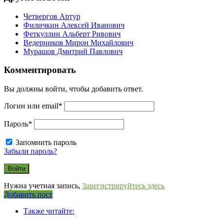
Четвергов Артур
Филичкин Алексей Иванович
Феткуллин Альберт Ривович
Ведерников Мирон Михайлович
Мурашов Дмитрий Павлович
Комментировать
Вы должны войти, чтобы добавить ответ.
Логин или email
*
Пароль
*
Запомнить пароль
Забыли пароль?
Нужна учетная запись,
Зарегистрируйтесь здесь
Боковая
Добавить пост
Adv
панель
Также читайте:
120x600