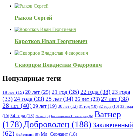
Рыков Сергей
Коротков Иван Георгиевич
Скворцов Владислав Федорович
Популярные теги
21 год
(35)
22 года
(38)
23 года
20 лет
(25)
19 лет
(15)
25 лет
(34)
27 лет
(38)
(33)
24 года
(33)
26 лет
(23)
28 лет
(40)
29 лет
(19)
30 лет
(12)
31 год
(10)
32 года
(10)
33 года
Вагнер
34 года
(13)
(10)
36 лет
(6)
Бессмертный Сталинград
(6)
(178)
Доброволец
(188)
Заключенный
(62)
Мл. Сержант
(18)
Лейтенант
(9)