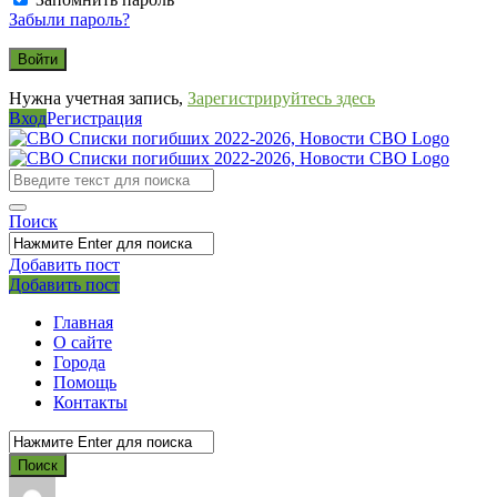
Забыли пароль?
Нужна учетная запись,
Зарегистрируйтесь здесь
Вход
Регистрация
СВО
Списки
погибших
Поиск
2022-
2026,
Добавить пост
Мобильное
Выйти
Добавить пост
Новости
меню
СВО
Главная
О сайте
Города
Помощь
Контакты