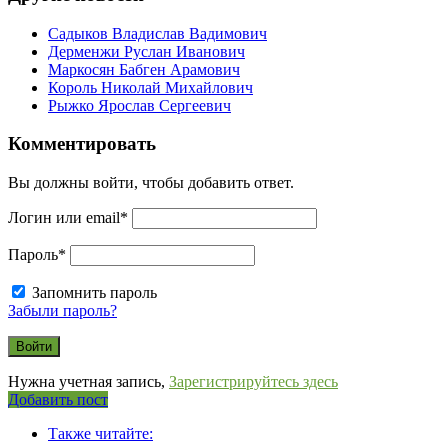
Садыков Владислав Вадимович
Дерменжи Руслан Иванович
Маркосян Бабген Арамович
Король Николай Михайлович
Рыжко Ярослав Сергеевич
Комментировать
Вы должны войти, чтобы добавить ответ.
Логин или email
*
Пароль
*
Запомнить пароль
Забыли пароль?
Нужна учетная запись,
Зарегистрируйтесь здесь
Боковая
Добавить пост
Adv
панель
Также читайте:
120x600