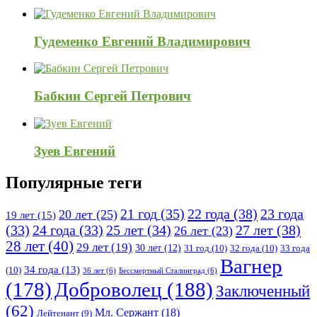
Гудеменко Евгений Владимирович
Бабкин Сергей Петрович
Зуев Евгений
Популярные теги
21 год
(35)
22 года
(38)
23 года
20 лет
(25)
19 лет
(15)
25 лет
(34)
27 лет
(38)
(33)
24 года
(33)
26 лет
(23)
28 лет
(40)
29 лет
(19)
30 лет
(12)
31 год
(10)
32 года
(10)
33 года
Вагнер
34 года
(13)
(10)
36 лет
(6)
Бессмертный Сталинград
(6)
(178)
Доброволец
(188)
Заключенный
(62)
Мл. Сержант
(18)
Лейтенант
(9)