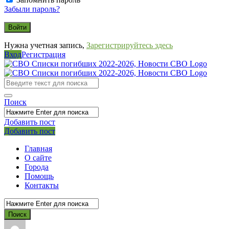
Забыли пароль?
Нужна учетная запись,
Зарегистрируйтесь здесь
Вход
Регистрация
СВО
Списки
погибших
Поиск
2022-
2026,
Добавить пост
Мобильное
Выйти
Добавить пост
Новости
меню
СВО
Главная
О сайте
Города
Помощь
Контакты