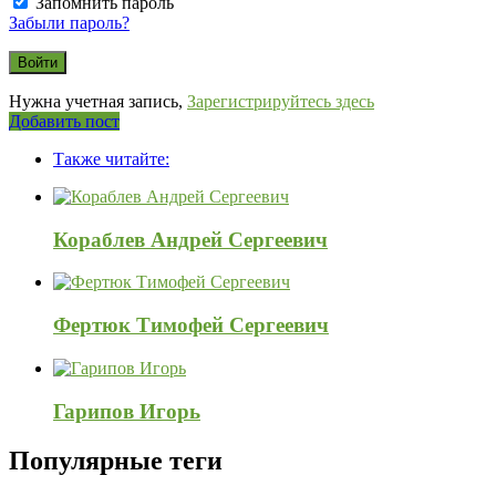
Запомнить пароль
Забыли пароль?
Нужна учетная запись,
Зарегистрируйтесь здесь
Боковая
Добавить пост
Adv
панель
Также читайте:
120x600
Кораблев Андрей Сергеевич
Фертюк Тимофей Сергеевич
Гарипов Игорь
Популярные теги