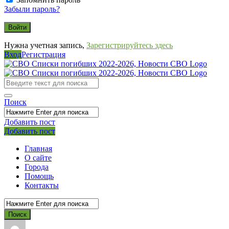
Забыли пароль?
Нужна учетная запись,
Зарегистрируйтесь здесь
Вход
Регистрация
СВО
Списки
погибших
Поиск
2022-
2026,
Добавить пост
Мобильное
Выйти
Добавить пост
Новости
меню
СВО
Главная
О сайте
Города
Помощь
Контакты