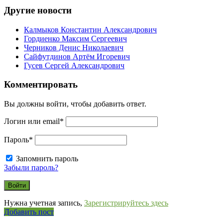
Другие новости
Калмыков Константин Александрович
Гордиенко Максим Сергеевич
Черников Денис Николаевич
Сайфутдинов Артём Игоревич
Гусев Сергей Александрович
Комментировать
Вы должны войти, чтобы добавить ответ.
Логин или email
*
Пароль
*
Запомнить пароль
Забыли пароль?
Нужна учетная запись,
Зарегистрируйтесь здесь
Боковая
Добавить пост
Adv