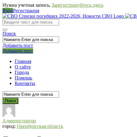
Нужна учетная запись,
Зарегистрируйтесь здесь
Вход
Регистрация
СВО
Списки
погибших
Поиск
2022-
Добавить пост
2026,
Мобильное
Выйти
Добавить пост
Новости
меню
Главная
СВО
О сайте
Города
Помощь
Контакты
Администратор
город:
Оренбургская область