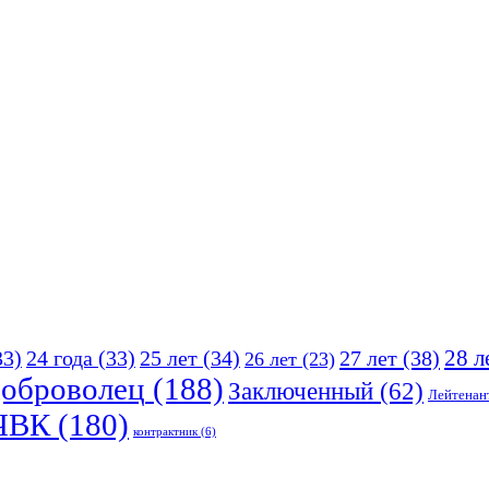
25 лет
(34)
27 лет
(38)
28 л
33)
24 года
(33)
26 лет
(23)
оброволец
(188)
Заключенный
(62)
Лейтенан
ЧВК
(180)
контрактник
(6)