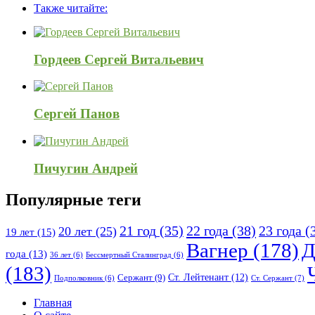
панель
Также читайте:
120x600
Гордеев Сергей Витальевич
Сергей Панов
Пичугин Андрей
Популярные теги
21 год
(35)
22 года
(38)
23 года
(
20 лет
(25)
19 лет
(15)
Вагнер
(178)
Д
года
(13)
36 лет
(6)
Бессмертный Сталинград
(6)
(183)
Ст. Лейтенант
(12)
Сержант
(9)
Ст. Сержант
(7)
Подполковник
(6)
Исследовать
Главная