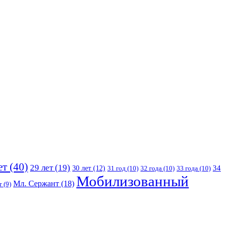
ет
(40)
29 лет
(19)
30 лет
(12)
34
31 год
(10)
32 года
(10)
33 года
(10)
Мобилизованный
Мл. Сержант
(18)
т
(9)