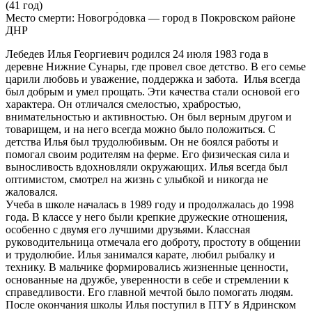
(41 год)
Место смерти:
Новогро́довка — город в Покровском районе
ДНР
Лебедев Илья Георгиевич родился 24 июля 1983 года в
деревне Нижние Сунары, где провел свое детство. В его семье
царили любовь и уважение, поддержка и забота. Илья всегда
был добрым и умел прощать. Эти качества стали основой его
характера. Он отличался смелостью, храбростью,
внимательностью и активностью. Он был верным другом и
товарищем, и на него всегда можно было положиться. С
детства Илья был трудолюбивым. Он не боялся работы и
помогал своим родителям на ферме. Его физическая сила и
выносливость вдохновляли окружающих. Илья всегда был
оптимистом, смотрел на жизнь с улыбкой и никогда не
жаловался.
Учеба в школе началась в 1989 году и продолжалась до 1998
года. В классе у него были крепкие дружеские отношения,
особенно с двумя его лучшими друзьями. Классная
руководительница отмечала его доброту, простоту в общении
и трудолюбие. Илья занимался карате, любил рыбалку и
технику. В мальчике формировались жизненные ценности,
основанные на дружбе, уверенности в себе и стремлении к
справедливости. Его главной мечтой было помогать людям.
После окончания школы Илья поступил в ПТУ в Ядринском