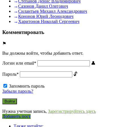
Степанов Денис Владимирович
Сазонов Данил Олегович
Силантьев Михаил Александрович
Кононов Юрий Леонидович
Харитонов Николай Сергеевич
Комментировать
Вы должны войти, чтобы добавить ответ.
Логин или email
*
Пароль
*
Запомнить пароль
Забыли пароль?
Нужна учетная запись,
Зарегистрируйтесь здесь
Боковая
Добавить пост
Adv
панель
Также читайте: