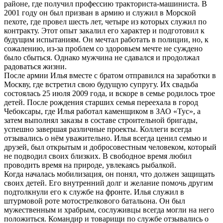
районе, где получил профессию тракториста-машиниста. В
2001 году он был призван в армию и служил в Морской
пехоте, где провел шесть лет, четыре из которых служил по
контракту. Этот опыт закалил его характер и подготовил к
будущим испытаниям. Он мечтал работать в полиции, но, к
сожалению, из-за проблем со здоровьем мечте не суждено
было сбыться. Однако мужчина не сдавался и продолжал
радоваться жизни.
После армии Илья вместе с братом отправился на заработки в
Москву, где встретил свою будущую супругу. Их свадьба
состоялась 25 июля 2009 года, и вскоре в семье родилось трое
детей. После рождения старших семья переехала в город
Чебоксары, где Илья работал каменщиком в ЗАО «Тус», а
затем выполнял заказы в составе строительной бригады,
успешно завершая различные проекты. Коллеги всегда
отзывались о нём уважительно. Илья всегда ценил семью и
друзей, был открытым и добросовестным человеком, который
не подводил своих близких. В свободное время любил
проводить время на природе, увлекаясь рыбалкой.
Когда началась мобилизация, он понял, что должен защищать
своих детей. Его внутренний долг и желание помочь другим
подтолкнули его к службе на фронте. Илья служил в
штурмовой роте мотострелкового батальона. Он был
мужественным и храбрым, сослуживцы всегда могли на него
положиться. Командир и товарищи по службе отзывались о