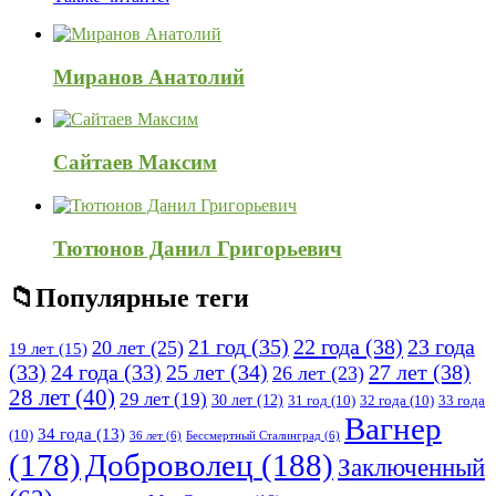
120x600
Миранов Анатолий
Сайтаев Максим
Тютюнов Данил Григорьевич
Популярные теги
21 год
(35)
22 года
(38)
23 года
20 лет
(25)
19 лет
(15)
25 лет
(34)
27 лет
(38)
(33)
24 года
(33)
26 лет
(23)
28 лет
(40)
29 лет
(19)
30 лет
(12)
31 год
(10)
32 года
(10)
33 года
Вагнер
34 года
(13)
(10)
36 лет
(6)
Бессмертный Сталинград
(6)
(178)
Доброволец
(188)
Заключенный