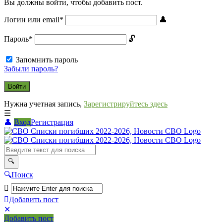
Вы должны войти, чтобы добавить пост.
Логин или email
*
Пароль
*
Запомнить пароль
Забыли пароль?
Нужна учетная запись,
Зарегистрируйтесь здесь
Вход
Регистрация
СВО
Списки
погибших
2022-
Поиск
2026,
Новости
Добавить пост
Мобильное
Выйти
СВО
Добавить пост
меню