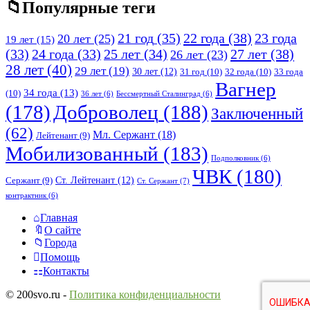
Популярные теги
21 год
(35)
22 года
(38)
23 года
20 лет
(25)
19 лет
(15)
25 лет
(34)
27 лет
(38)
(33)
24 года
(33)
26 лет
(23)
28 лет
(40)
29 лет
(19)
30 лет
(12)
31 год
(10)
32 года
(10)
33 года
Вагнер
34 года
(13)
(10)
36 лет
(6)
Бессмертный Сталинград
(6)
(178)
Доброволец
(188)
Заключенный
(62)
Мл. Сержант
(18)
Лейтенант
(9)
Мобилизованный
(183)
Подполковник
(6)
ЧВК
(180)
Ст. Лейтенант
(12)
Сержант
(9)
Ст. Сержант
(7)
контрактник
(6)
Исследовать
Главная
О сайте
Города
Помощь
Контакты
© 200svo.ru -
Политика конфиденциальности