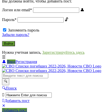
Вы должны войти, чтобы добавить пост.
Логин или email
*
Пароль
*
Запомнить пароль
Забыли пароль?
Нужна учетная запись,
Зарегистрируйтесь здесь
Вход
Регистрация
СВО
Списки
погибших
2022-
Поиск
2026,
Новости
Добавить пост
Мобильное
Выйти
СВО
Добавить пост
меню