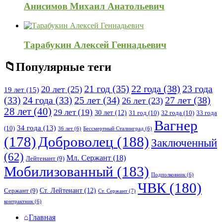
Анисимов Михаил Анатольевич
Тарабукин Алексей Геннадьевич
Популярные теги
21 год
(35)
22 года
(38)
23 года
20 лет
(25)
19 лет
(15)
25 лет
(34)
27 лет
(38)
(33)
24 года
(33)
26 лет
(23)
28 лет
(40)
29 лет
(19)
30 лет
(12)
31 год
(10)
32 года
(10)
33 года
Вагнер
34 года
(13)
(10)
36 лет
(6)
Бессмертный Сталинград
(6)
(178)
Доброволец
(188)
Заключенный
(62)
Мл. Сержант
(18)
Лейтенант
(9)
Мобилизованный
(183)
Подполковник
(6)
ЧВК
(180)
Ст. Лейтенант
(12)
Сержант
(9)
Ст. Сержант
(7)
контрактник
(6)
Исследовать
Главная