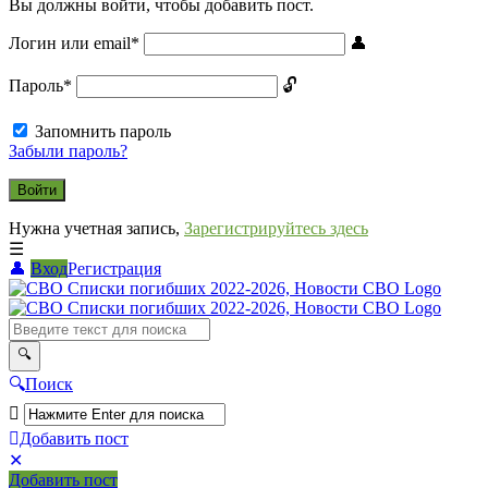
Вы должны войти, чтобы добавить пост.
Логин или email
*
Пароль
*
Запомнить пароль
Забыли пароль?
Нужна учетная запись,
Зарегистрируйтесь здесь
Вход
Регистрация
СВО
Списки
погибших
2022-
Поиск
2026,
Новости
Добавить пост
Мобильное
Выйти
СВО
Добавить пост
меню