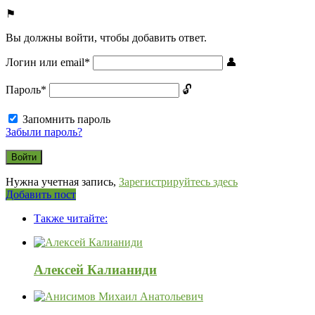
Вы должны войти, чтобы добавить ответ.
Логин или email
*
Пароль
*
Запомнить пароль
Забыли пароль?
Нужна учетная запись,
Зарегистрируйтесь здесь
Боковая
Добавить пост
Adv
панель
Также читайте:
120x600
Алексей Калианиди