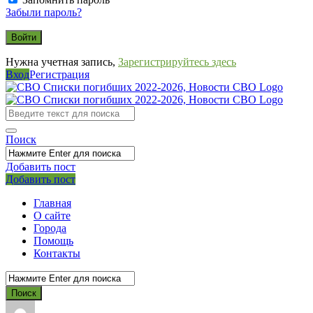
Забыли пароль?
Нужна учетная запись,
Зарегистрируйтесь здесь
Вход
Регистрация
СВО
Списки
погибших
Поиск
2022-
2026,
Добавить пост
Мобильное
Выйти
Добавить пост
Новости
меню
СВО
Главная
О сайте
Города
Помощь
Контакты