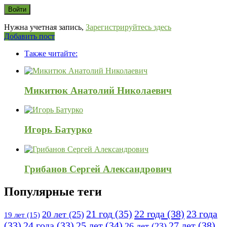
Нужна учетная запись,
Зарегистрируйтесь здесь
Боковая
Добавить пост
Adv
панель
Также читайте:
120x600
Микитюк Анатолий Николаевич
Игорь Батурко
Грибанов Сергей Александрович
Популярные теги
21 год
(35)
22 года
(38)
23 года
20 лет
(25)
19 лет
(15)
25 лет
(34)
27 лет
(38)
(33)
24 года
(33)
26 лет
(23)