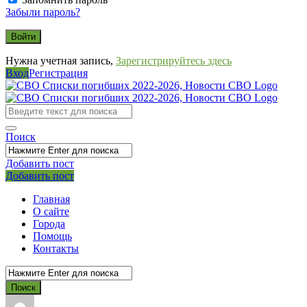
Забыли пароль?
Нужна учетная запись,
Зарегистрируйтесь здесь
Вход
Регистрация
СВО
Списки
погибших
Поиск
2022-
2026,
Добавить пост
Мобильное
Выйти
Добавить пост
Новости
меню
СВО
Главная
О сайте
Города
Помощь
Контакты