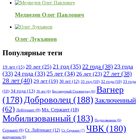
Медведев Олег Павлович
Олег Лукъянов
Популярные теги
21 год
(35)
22 года
(38)
23 года
20 лет
(25)
19 лет
(15)
25 лет
(34)
27 лет
(38)
(33)
24 года
(33)
26 лет
(23)
28 лет
(40)
29 лет
(19)
30 лет
(12)
31 год
(10)
32 года
(10)
33 года
Вагнер
34 года
(13)
(10)
36 лет
(6)
Бессмертный Сталинград
(6)
(178)
Доброволец
(188)
Заключенный
(62)
Мл. Сержант
(18)
Лейтенант
(9)
Мобилизованный
(183)
Подполковник
(6)
ЧВК
(180)
Ст. Лейтенант
(12)
Сержант
(9)
Ст. Сержант
(7)
контрактник
(6)