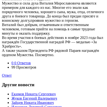
Мужество и сила духа Виталия Мирославовича являются
примером для каждого из нас. Многие его знали как
порядочного человека, хорошего сына, мужа, отца, отличного
друга и боевого товарища. До конца был предан присяге и
воинскому долгу,проявив мужество и героизм.
Виталий был добрым, отзывчивым и ответственным
человеком, готовым прийти на помощь в самые трудные
минуты и оказать поддержку.
Во время участия в боевых действиях в ноябре 2023 года был
награждён Государственной наградой РФ — медалью «За
Храбрость».
А также указом Президента РФ рядовой Параев награждён
орденом Мужества. Посмертно.
0
0 Ответов
99
Просмотров
Ответ
Другие новости
Екимов Никита Сергеевич
Жуков Евгений Валерьевич
Зайцев Никита Иванович
Илюшков Дмитрий Сергеевич