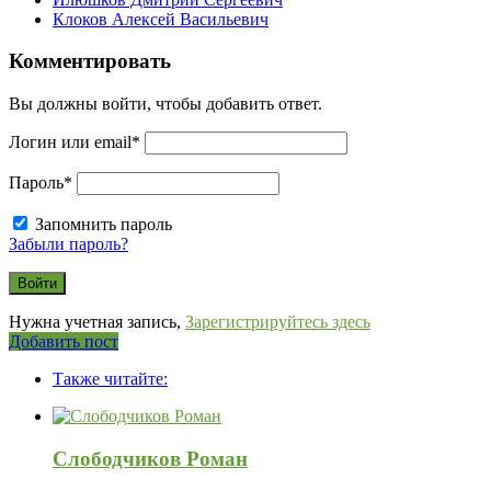
Клоков Алексей Васильевич
Комментировать
Вы должны войти, чтобы добавить ответ.
Логин или email
*
Пароль
*
Запомнить пароль
Забыли пароль?
Нужна учетная запись,
Зарегистрируйтесь здесь
Боковая
Добавить пост
Adv
панель
Также читайте:
120x600
Слободчиков Роман