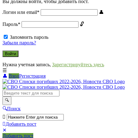
Вы должны войти, чтобы добавить пост.
Логин или email
*
Пароль
*
Запомнить пароль
Забыли пароль?
Нужна учетная запись,
Зарегистрируйтесь здесь
Вход
Регистрация
СВО
Списки
погибших
2022-
Поиск
2026,
Новости
Добавить пост
Мобильное
Выйти
СВО
Добавить пост
меню