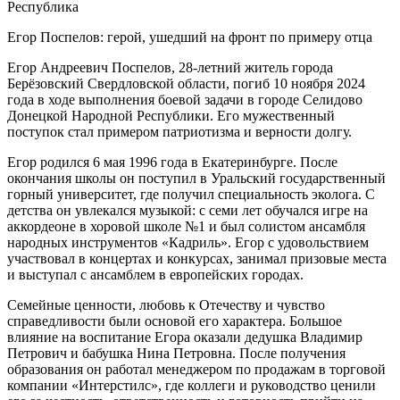
Республика
Егор Поспелов: герой, ушедший на фронт по примеру отца
Егор Андреевич Поспелов, 28-летний житель города
Берёзовский Свердловской области, погиб 10 ноября 2024
года в ходе выполнения боевой задачи в городе Селидово
Донецкой Народной Республики. Его мужественный
поступок стал примером патриотизма и верности долгу.
Егор родился 6 мая 1996 года в Екатеринбурге. После
окончания школы он поступил в Уральский государственный
горный университет, где получил специальность эколога. С
детства он увлекался музыкой: с семи лет обучался игре на
аккордеоне в хоровой школе №1 и был солистом ансамбля
народных инструментов «Кадриль». Егор с удовольствием
участвовал в концертах и конкурсах, занимал призовые места
и выступал с ансамблем в европейских городах.
Семейные ценности, любовь к Отечеству и чувство
справедливости были основой его характера. Большое
влияние на воспитание Егора оказали дедушка Владимир
Петрович и бабушка Нина Петровна. После получения
образования он работал менеджером по продажам в торговой
компании «Интерстилс», где коллеги и руководство ценили