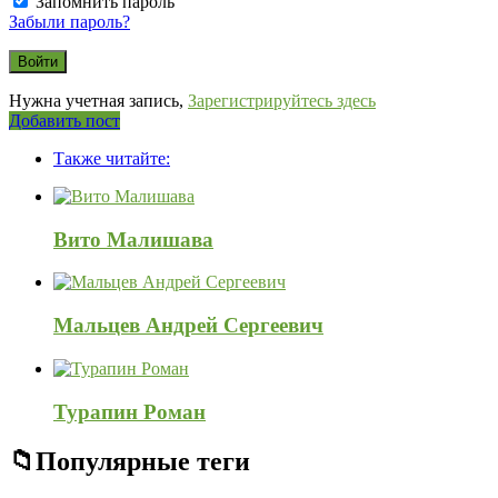
Запомнить пароль
Забыли пароль?
Нужна учетная запись,
Зарегистрируйтесь здесь
Боковая
Добавить пост
Adv
панель
Также читайте:
120x600
Вито Малишава
Мальцев Андрей Сергеевич
Турапин Роман
Популярные теги