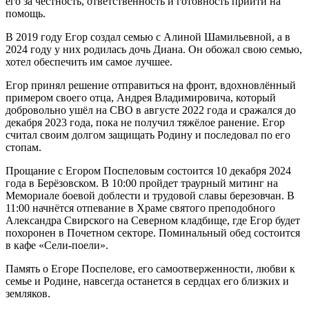
его за честность, ответственность и готовность прийти на
помощь.
В 2019 году Егор создал семью с Алиной Шамильевной, а в
2024 году у них родилась дочь Диана. Он обожал свою семью,
хотел обеспечить им самое лучшее.
Егор принял решение отправиться на фронт, вдохновлённый
примером своего отца, Андрея Владимировича, который
добровольно ушёл на СВО в августе 2022 года и сражался до
декабря 2023 года, пока не получил тяжёлое ранение. Егор
считал своим долгом защищать Родину и последовал по его
стопам.
Прощание с Егором Поспеловым состоится 10 декабря 2024
года в Берёзовском. В 10:00 пройдет траурный митинг на
Мемориале боевой доблести и трудовой славы березовчан. В
11:00 начнётся отпевание в Храме святого преподобного
Александра Свирского на Северном кладбище, где Егор будет
похоронен в Почетном секторе. Поминальный обед состоится
в кафе «Сели-поели».
Память о Егоре Поспелове, его самоотверженности, любви к
семье и Родине, навсегда останется в сердцах его близких и
земляков.