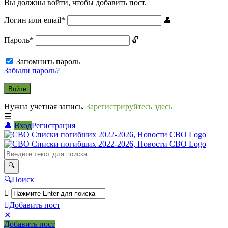
Вы должны войти, чтобы добавить пост.
Логин или email
*
Пароль
*
Запомнить пароль
Забыли пароль?
Нужна учетная запись,
Зарегистрируйтесь здесь
Вход
Регистрация
СВО
Списки
погибших
2022-
Поиск
2026,
Новости
Добавить пост
Мобильное
Выйти
СВО
Добавить пост
меню