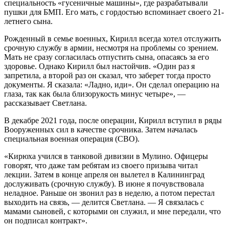
специальность «гусеничные машины», где разрабатывали
пушки для БМП. Его мать, с гордостью вспоминает своего 21-
летнего сына.
Рожденный в семье военных, Кирилл всегда хотел отслужить
срочную службу в армии, несмотря на проблемы со зрением.
Мать не сразу согласилась отпустить сына, опасаясь за его
здоровье. Однако Кирилл был настойчив. «Один раз я
запретила, а второй раз он сказал, что заберет тогда просто
документы. Я сказала: «Ладно, иди». Он сделал операцию на
глаза, так как была близорукость минус четыре», —
рассказывает Светлана.
В декабре 2021 года, после операции, Кирилл вступил в ряды
Вооруженных сил в качестве срочника. Затем началась
специальная военная операция (СВО).
«Кирюха учился в танковой дивизии в Мулино. Офицеры
говорят, что даже там ребятам из своего призыва читал
лекции. Затем в конце апреля он вылетел в Калининград
дослуживать (срочную службу). В июне я почувствовала
неладное. Раньше он звонил раз в неделю, а потом перестал
выходить на связь, — делится Светлана. — Я связалась с
мамами сыновей, с которыми он служил, и мне передали, что
он подписал контракт».