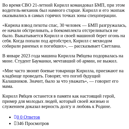
Во время СВО 21-летний Кирилл командовал БМП, при этом
водитель-механик был намного старше. Кирилл и его экипаж
оказывались в самых горячих точках зоны спецоперации.
«Кирюха взвод пехоты спас, 30 человек — БМП разгружалась,
ее начали обстреливать, а боекомплекта отстреливаться не
было. Выкатывается Кирилл и своей машиной берет огонь на
себя. Когда попали под артобстрел, Кирилл с мехводом
собирали раненых и погибших», — рассказывает Светлана.
В январе 2023 года машина Кирилла Рябцева подорвалась на
мине. Студент Бауманки, мечтавший об армии, не выжил.
«Мне часто звонят боевые товарищи Кирилла, приезжают на
кладбище проведать. Говорят, что погиб будущий
Калашников. Значит, было за что уважать», — говорит его
мама.
Кирилл Рябцев останется в памяти как настоящий герой,
пример для молодых людей, который своей жизнью и
служением доказал верность долгу и любовь к Родине.
0
0 Ответов
346
Просмотров