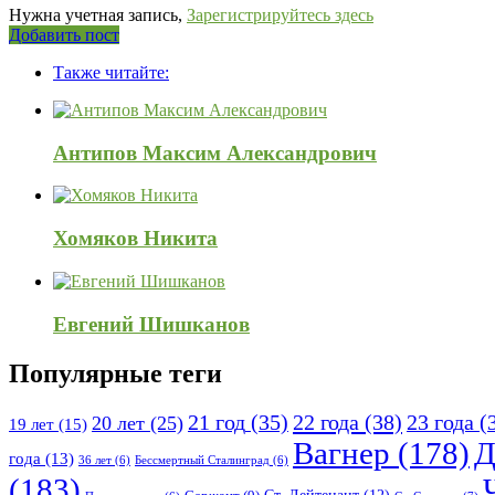
Нужна учетная запись,
Зарегистрируйтесь здесь
Боковая
Добавить пост
Adv
панель
Также читайте:
120x600
Антипов Максим Александрович
Хомяков Никита
Евгений Шишканов
Популярные теги
21 год
(35)
22 года
(38)
23 года
(
20 лет
(25)
19 лет
(15)
Вагнер
(178)
Д
года
(13)
36 лет
(6)
Бессмертный Сталинград
(6)
(183)