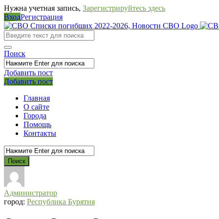
Нужна учетная запись,
Зарегистрируйтесь здесь
Вход
Регистрация
СВО
Списки
погибших
Поиск
2022-
Добавить пост
2026,
Мобильное
Выйти
Добавить пост
Новости
меню
Главная
СВО
О сайте
Города
Помощь
Контакты
Администратор
город:
Республика Бурятия