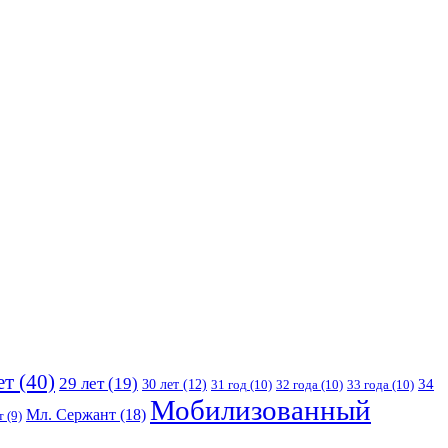
ет
(40)
29 лет
(19)
30 лет
(12)
34
31 год
(10)
32 года
(10)
33 года
(10)
Мобилизованный
Мл. Сержант
(18)
т
(9)