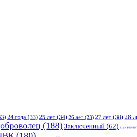
25 лет
(34)
27 лет
(38)
28 л
33)
24 года
(33)
26 лет
(23)
оброволец
(188)
Заключенный
(62)
Лейтенан
ЧВК
(180)