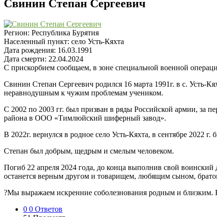
Свинин Степан Сергеевич
Регион:
Республика Бурятия
Населенный пункт:
село Усть-Кяхта
Дата рождения:
16.03.1991
Дата смерти:
22.04.2024
С прискорбием сообщаем, в зоне специальной военной операци
Свинин Степан Сергеевич родился 16 марта 1991г. в с. Усть-
неравнодушным к чужим проблемам учеником.
С 2002 по 2003 гг. был призван в ряды Российской армии, за 
района в ООО «Тимлюйский шиферный завод».
В 2022г. вернулся в родное село Усть-Кяхта, в сентябре 2022 г.
Степан был добрым, щедрым и смелым человеком.
Погиб 22 апреля 2024 года, до конца выполнив свой воинский д
останется верным другом и товарищем, любящим сыном, брато
?Мы выражаем искренние соболезнования родным и близким. 
0
0 Ответов