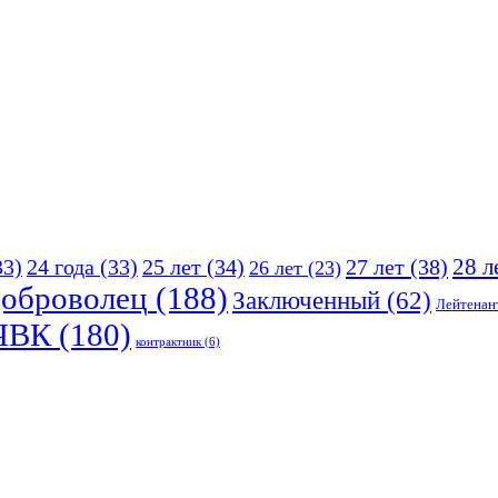
25 лет
(34)
27 лет
(38)
28 л
33)
24 года
(33)
26 лет
(23)
оброволец
(188)
Заключенный
(62)
Лейтенан
ЧВК
(180)
контрактник
(6)