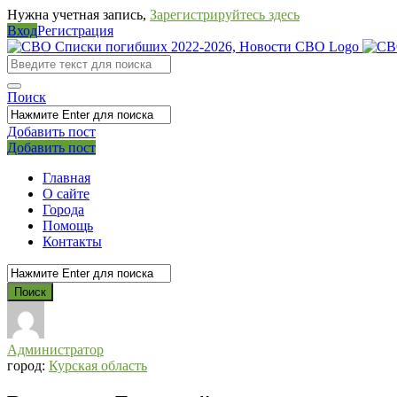
Нужна учетная запись,
Зарегистрируйтесь здесь
Вход
Регистрация
СВО
Списки
погибших
Поиск
2022-
Добавить пост
2026,
Мобильное
Выйти
Добавить пост
Новости
меню
Главная
СВО
О сайте
Города
Помощь
Контакты
Администратор
город:
Курская область