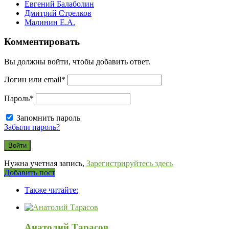
Евгений Балаболин
Дмитрий Стрелков
Малинин Е.А.
Комментировать
Вы должны войти, чтобы добавить ответ.
Логин или email
*
Пароль
*
Запомнить пароль
Забыли пароль?
Нужна учетная запись,
Зарегистрируйтесь здесь
Боковая
Добавить пост
Adv
панель
Также читайте:
120x600
Анатолий Тарасов