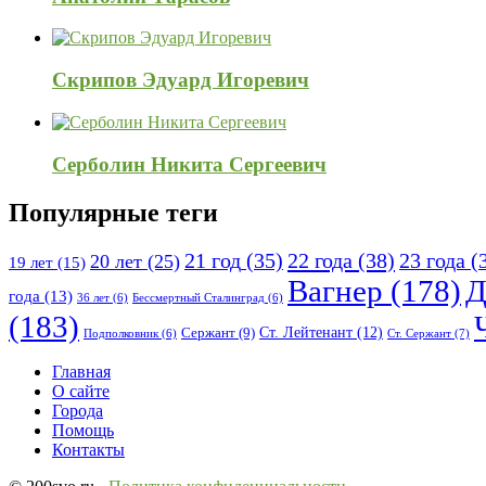
Скрипов Эдуард Игоревич
Серболин Никита Сергеевич
Популярные теги
21 год
(35)
22 года
(38)
23 года
(
20 лет
(25)
19 лет
(15)
Вагнер
(178)
Д
года
(13)
36 лет
(6)
Бессмертный Сталинград
(6)
(183)
Ст. Лейтенант
(12)
Сержант
(9)
Ст. Сержант
(7)
Подполковник
(6)
Исследовать
Главная
О сайте
Города
Помощь
Контакты