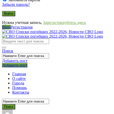
Забыли пароль?
Нужна учетная запись,
Зарегистрируйтесь здесь
Вход
Регистрация
СВО
Списки
погибших
Поиск
2022-
2026,
Добавить пост
Мобильное
Выйти
Добавить пост
Новости
меню
СВО
Главная
О сайте
Города
Помощь
Контакты