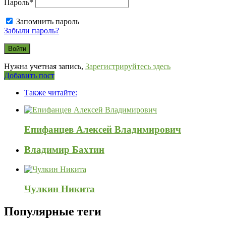
Пароль
*
Запомнить пароль
Забыли пароль?
Нужна учетная запись,
Зарегистрируйтесь здесь
Боковая
Добавить пост
Adv
панель
Также читайте:
120x600
Епифанцев Алексей Владимирович
Владимир Бахтин
Чулкин Никита
Популярные теги