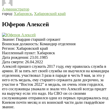
Администратор
город:
Хабаровск
,
Хабаровский край
Юферов Алексей
Звание:
Гвардия старший сержант
Воинская должность:
Командир отделения
Регион:
Хабаровский край
Населенный пункт:
Хабаровск
Дата рождения:
23.01.1985
Дата смерти:
26.04.2022
Алексей пришел служить 2017 году, ему нравилась служба в
армии. И за пять лет своей службы он выучился на командира
отделения, участвовал 3 раза в параде в честь 9 мая, за это у
него есть медаль, ему старшего сержанта дали досрочно, за
участие в “Восток 2022” и медаль, он очень этим гордился,
его сослуживцы уважали и знали что Алексей всегда придет
на выручку если это надо. На СВО он со своими
сослуживцами отправился одни из первых продержались под
Киевом почти месяц и их воинской части дали гвардейское
звание.