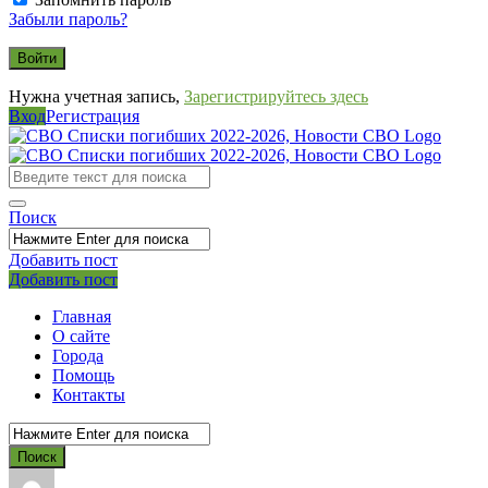
Забыли пароль?
Нужна учетная запись,
Зарегистрируйтесь здесь
Вход
Регистрация
СВО
Списки
погибших
Поиск
2022-
2026,
Добавить пост
Мобильное
Выйти
Добавить пост
Новости
меню
СВО
Главная
О сайте
Города
Помощь
Контакты