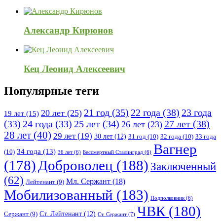
Александр Кирюнов
Кец Леонид Алексеевич
Популярные теги
21 год
(35)
22 года
(38)
23 года
20 лет
(25)
19 лет
(15)
25 лет
(34)
27 лет
(38)
(33)
24 года
(33)
26 лет
(23)
28 лет
(40)
29 лет
(19)
30 лет
(12)
31 год
(10)
32 года
(10)
33 года
Вагнер
34 года
(13)
(10)
36 лет
(6)
Бессмертный Сталинград
(6)
(178)
Доброволец
(188)
Заключенный
(62)
Мл. Сержант
(18)
Лейтенант
(9)
Мобилизованный
(183)
Подполковник
(6)
ЧВК
(180)
Ст. Лейтенант
(12)
Сержант
(9)
Ст. Сержант
(7)