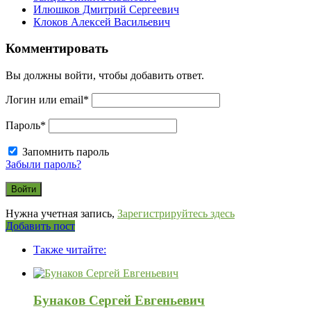
Илюшков Дмитрий Сергеевич
Клоков Алексей Васильевич
Комментировать
Вы должны войти, чтобы добавить ответ.
Логин или email
*
Пароль
*
Запомнить пароль
Забыли пароль?
Нужна учетная запись,
Зарегистрируйтесь здесь
Боковая
Добавить пост
Adv
панель
Также читайте:
120x600
Бунаков Сергей Евгеньевич