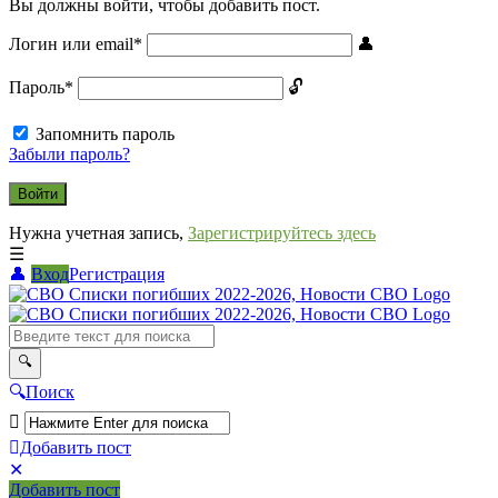
Вы должны войти, чтобы добавить пост.
Логин или email
*
Пароль
*
Запомнить пароль
Забыли пароль?
Нужна учетная запись,
Зарегистрируйтесь здесь
Вход
Регистрация
СВО
Списки
погибших
2022-
Поиск
2026,
Новости
Добавить пост
Мобильное
Выйти
СВО
Добавить пост
меню