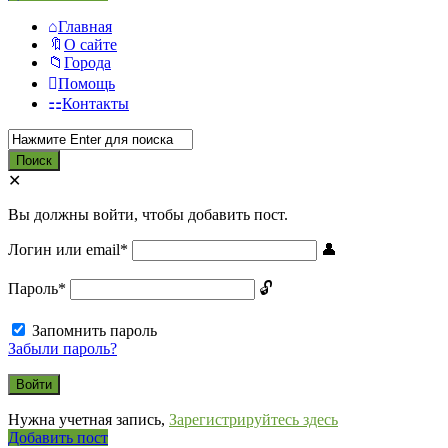
Главная
О сайте
Города
Помощь
Контакты
Вы должны войти, чтобы добавить пост.
Логин или email
*
Пароль
*
Запомнить пароль
Забыли пароль?
Нужна учетная запись,
Зарегистрируйтесь здесь
Боковая
Добавить пост