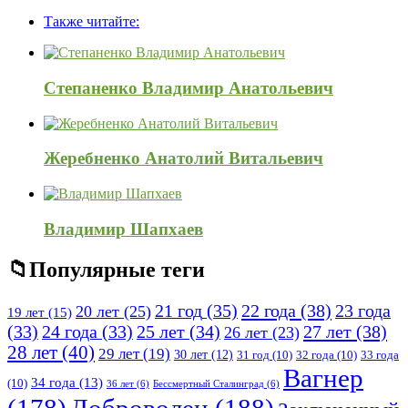
панель
Также читайте:
Степаненко Владимир Анатольевич
Жеребненко Анатолий Витальевич
Владимир Шапхаев
Популярные теги
21 год
(35)
22 года
(38)
23 года
20 лет
(25)
19 лет
(15)
25 лет
(34)
27 лет
(38)
(33)
24 года
(33)
26 лет
(23)
28 лет
(40)
29 лет
(19)
30 лет
(12)
31 год
(10)
32 года
(10)
33 года
Вагнер
34 года
(13)
(10)
36 лет
(6)
Бессмертный Сталинград
(6)
(178)
Доброволец
(188)