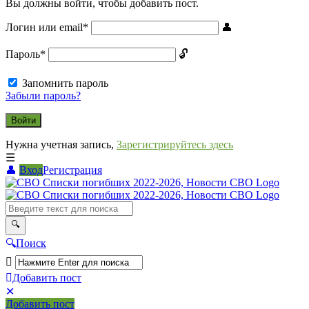
Вы должны войти, чтобы добавить пост.
Логин или email
*
Пароль
*
Запомнить пароль
Забыли пароль?
Нужна учетная запись,
Зарегистрируйтесь здесь
Вход
Регистрация
СВО
Списки
погибших
2022-
Поиск
2026,
Новости
Добавить пост
Мобильное
Выйти
СВО
Добавить пост
меню