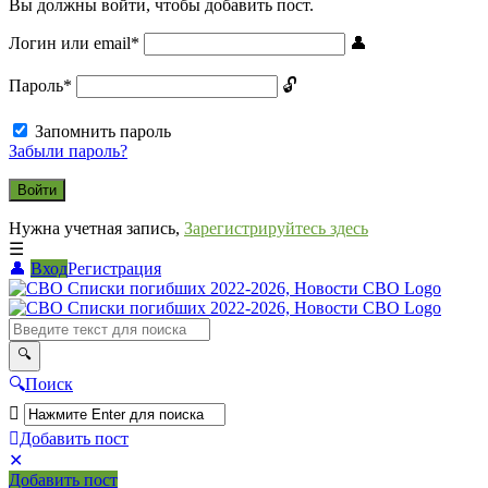
Вы должны войти, чтобы добавить пост.
Логин или email
*
Пароль
*
Запомнить пароль
Забыли пароль?
Нужна учетная запись,
Зарегистрируйтесь здесь
Вход
Регистрация
СВО
Списки
погибших
2022-
Поиск
2026,
Новости
Добавить пост
Мобильное
Выйти
СВО
Добавить пост
меню