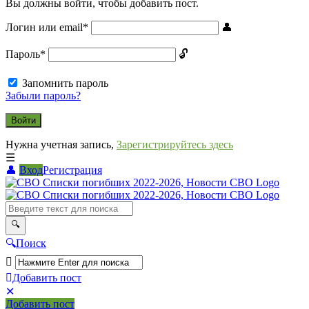
Вы должны войти, чтобы добавить пост.
Логин или email
*
Пароль
*
Запомнить пароль
Забыли пароль?
Нужна учетная запись,
Зарегистрируйтесь здесь
Вход
Регистрация
СВО
Списки
погибших
2022-
Поиск
2026,
Новости
Добавить пост
Мобильное
Выйти
СВО
Добавить пост
меню