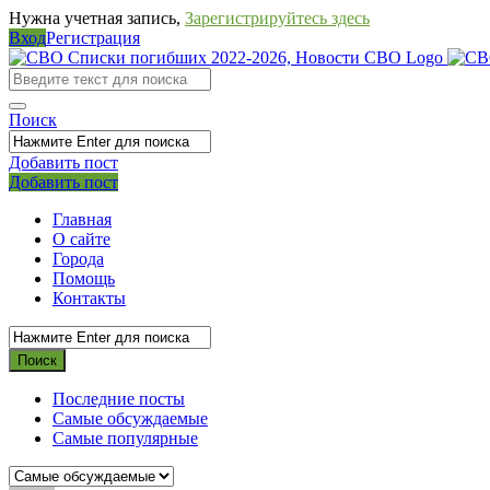
Нужна учетная запись,
Зарегистрируйтесь здесь
Вход
Регистрация
СВО
Списки
погибших
Поиск
2022-
Добавить пост
2026,
Мобильное
Выйти
Добавить пост
Новости
меню
Главная
СВО
О сайте
Города
Помощь
Контакты
Последние посты
Самые обсуждаемые
Самые популярные