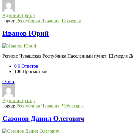
СВО
Списки
Администратор
погибших
город:
Республика Чувашия
,
Шумерля
2022-
Иванов Юрий
2026,
Новости
СВО
Регион: Чувашская Республика Населенный пункт: Шумерля Да
Последний
Посты
0
0 Ответов
106
Просмотров
Ответ
Администратор
город:
Республика Чувашия
,
Чебоксары
Сазонов Данил Олегович