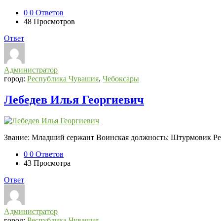
0
0 Ответов
48
Просмотров
Ответ
Администратор
город:
Республика Чувашия
,
Чебоксары
Лебедев Илья Георгиевич
Звание: Младший сержант Воинская должность: Штурмовик Рег
0
0 Ответов
43
Просмотра
Ответ
Администратор
город:
Республика Чувашия