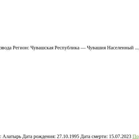
звода Регион: Чувашская Республика — Чувашия Населенный ...
Алатырь Дата рождения: 27.10.1995 Дата смерти: 15.07.2023
По