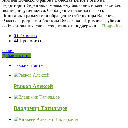
Житель Вольского района Вячеслав Витов погиб на
территории Украины. Сколько ему было лет, и какого он был
звания, не уточняется. Сообщение появилось вчера.
Чиновники разместили обращение губернатора Валерия
Радаева к родным и близким Вячеслава. «Примите глубокие
соболезнования, слова сочувствия и поддержки. ...
Подробнее
0
0 Ответов
44
Просмотра
Ответ
Боковая
Добавить пост
Adv
панель
Также читайте:
120x600
Рыжов Алексей
Владимир Тагильцев