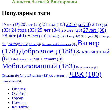
Аникеев Алексей Викторович
Популярные теги
21 год
(35)
22 года
(38)
23 года
20 лет
(25)
19 лет
(15)
25 лет
(34)
27 лет
(38)
(33)
24 года
(33)
26 лет
(23)
28 лет
(40)
29 лет
(19)
30 лет
(12)
31 год
(10)
32 года
(10)
33 года
Вагнер
34 года
(13)
(10)
36 лет
(6)
Бессмертный Сталинград
(6)
(178)
Доброволец
(188)
Заключенный
(62)
Мл. Сержант
(18)
Лейтенант
(9)
Мобилизованный
(183)
Подполковник
(6)
ЧВК
(180)
Ст. Лейтенант
(12)
Сержант
(9)
Ст. Сержант
(7)
контрактник
(6)
Исследовать
Главная
О сайте
Города
Помощь
Контакты