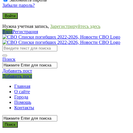
Забыли пароль?
Нужна учетная запись,
Зарегистрируйтесь здесь
Вход
Регистрация
СВО
Списки
погибших
Поиск
2022-
2026,
Добавить пост
Мобильное
Выйти
Добавить пост
Новости
меню
СВО
Главная
О сайте
Города
Помощь
Контакты