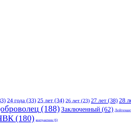
25 лет
(34)
27 лет
(38)
28 л
33)
24 года
(33)
26 лет
(23)
оброволец
(188)
Заключенный
(62)
Лейтенан
ЧВК
(180)
контрактник
(6)