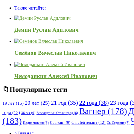
Adv
панель
Также читайте:
120x600
Демин Руслан Адилович
Семёнов Вячеслав Николаевич
Чемоданкин Алексей Иванович
Популярные теги
21 год
(35)
22 года
(38)
23 года
(
20 лет
(25)
19 лет
(15)
Вагнер
(178)
Д
года
(13)
36 лет
(6)
Бессмертный Сталинград
(6)
(183)
Ст. Лейтенант
(12)
Сержант
(9)
Ст. Сержант
(7)
Подполковник
(6)
Исследовать
Главная