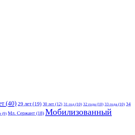
ет
(40)
29 лет
(19)
30 лет
(12)
34
31 год
(10)
32 года
(10)
33 года
(10)
Мобилизованный
Мл. Сержант
(18)
т
(9)