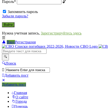
Пароль
*
Запомнить пароль
Забыли пароль?
Нужна учетная запись,
Зарегистрируйтесь здесь
Вход
Регистрация
СВО
Списки
погибших
Поиск
2022-
2026,
Добавить пост
Новости
Мобильное
Выйти
Добавить пост
меню
СВО
Главная
О сайте
Города
Помощь