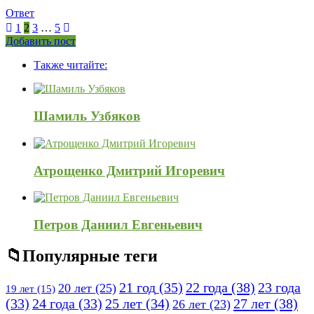
Ответ
1
2
3
…
5
Боковая
Добавить пост
Adv
панель
Также читайте:
120x600
Шамиль Узбяков
Атрощенко Дмитрий Игоревич
Петров Даниил Евгеньевич
Популярные теги
21 год
(35)
22 года
(38)
23 года
20 лет
(25)
19 лет
(15)
25 лет
(34)
27 лет
(38)
(33)
24 года
(33)
26 лет
(23)