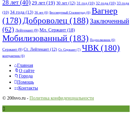
28 лет
(40)
29 лет
(19)
30 лет
(12)
31 год
(10)
32 года
(10)
33 года
Вагнер
34 года
(13)
(10)
36 лет
(6)
Бессмертный Сталинград
(6)
(178)
Доброволец
(188)
Заключенный
(62)
Мл. Сержант
(18)
Лейтенант
(9)
Мобилизованный
(183)
Подполковник
(6)
ЧВК
(180)
Ст. Лейтенант
(12)
Сержант
(9)
Ст. Сержант
(7)
контрактник
(6)
Исследовать
Главная
О сайте
Города
Помощь
Контакты
© 200svo.ru -
Политика конфиденциальности