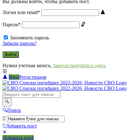
Вы должны войти, чтобы добавить пост.
Логин или email
*
Пароль
*
Запомнить пароль
Забыли пароль?
Нужна учетная запись,
Зарегистрируйтесь здесь
Вход
Регистрация
СВО
Списки
погибших
2022-
Поиск
2026,
Новости
Добавить пост
Мобильное
Выйти
СВО
Добавить пост
меню