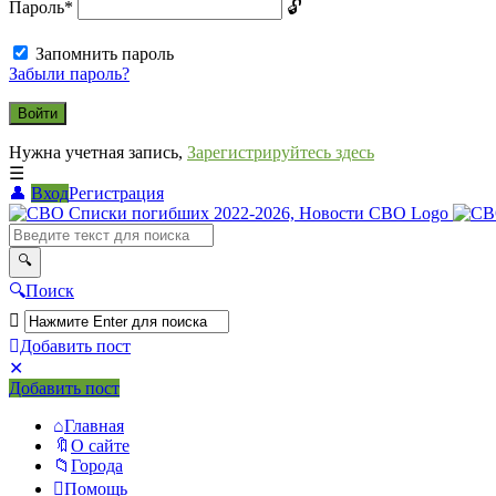
Пароль
*
Запомнить пароль
Забыли пароль?
Нужна учетная запись,
Зарегистрируйтесь здесь
Вход
Регистрация
СВО
Списки
погибших
Поиск
2022-
2026,
Добавить пост
Новости
Мобильное
Выйти
Добавить пост
меню
СВО
Главная
О сайте
Города
Помощь