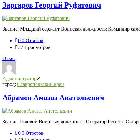
Заргаров Георгий Руфатович
Звание: Младший сержант Воинская должность: Командир само
0
0 Ответов
37
Просмотров
Ответ
Администратор
город:
Ставропольский край
Абрамов Амазаз Анатольевич
Звание: Рядовой Воинская должность: Оператор Регион: Ставро
0
0 Ответов
49
Просмотров