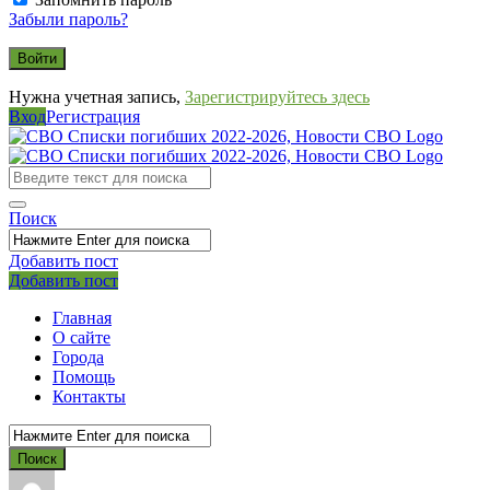
Забыли пароль?
Нужна учетная запись,
Зарегистрируйтесь здесь
Вход
Регистрация
СВО
Списки
погибших
Поиск
2022-
2026,
Добавить пост
Мобильное
Выйти
Добавить пост
Новости
меню
СВО
Главная
О сайте
Города
Помощь
Контакты