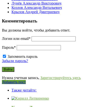
Лунёв Александр Викторович
Козлов Александр Витальевич
Крылов Андрей Дмитриевич
Комментировать
Вы должны войти, чтобы добавить ответ.
Логин или email
*
Пароль
*
Запомнить пароль
Забыли пароль?
Нужна учетная запись,
Зарегистрируйтесь здесь
Боковая
Добавить пост
Adv
панель
Также читайте:
120x600