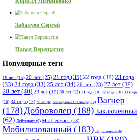
Кирилл Литвиненко
Забалуев Сергей
Павел Верещагин
Популярные теги
21 год
(35)
22 года
(38)
23 года
20 лет
(25)
19 лет
(15)
25 лет
(34)
27 лет
(38)
(33)
24 года
(33)
26 лет
(23)
28 лет
(40)
29 лет
(19)
30 лет
(12)
31 год
(10)
32 года
(10)
33 года
Вагнер
34 года
(13)
(10)
36 лет
(6)
Бессмертный Сталинград
(6)
(178)
Доброволец
(188)
Заключенный
(62)
Мл. Сержант
(18)
Лейтенант
(9)
Мобилизованный
(183)
Подполковник
(6)
ЧВК
(180)