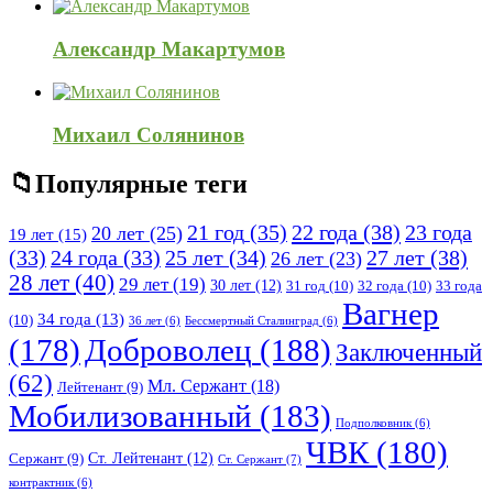
Александр Макартумов
Михаил Солянинов
Популярные теги
21 год
(35)
22 года
(38)
23 года
20 лет
(25)
19 лет
(15)
25 лет
(34)
27 лет
(38)
(33)
24 года
(33)
26 лет
(23)
28 лет
(40)
29 лет
(19)
30 лет
(12)
31 год
(10)
32 года
(10)
33 года
Вагнер
34 года
(13)
(10)
36 лет
(6)
Бессмертный Сталинград
(6)
(178)
Доброволец
(188)
Заключенный
(62)
Мл. Сержант
(18)
Лейтенант
(9)
Мобилизованный
(183)
Подполковник
(6)
ЧВК
(180)
Ст. Лейтенант
(12)
Сержант
(9)
Ст. Сержант
(7)
контрактник
(6)