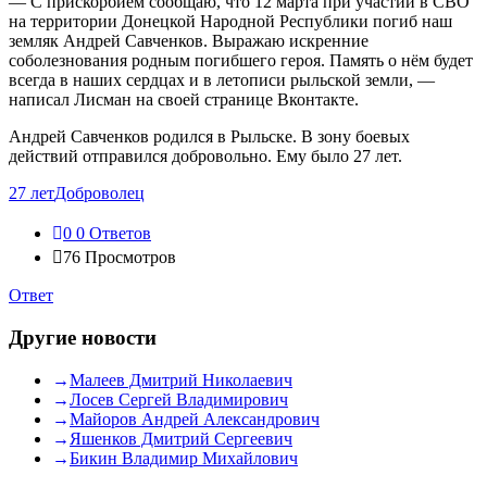
— С прискорбием сообщаю, что 12 марта при участии в СВО
на территории Донецкой Народной Республики погиб наш
земляк Андрей Савченков. Выражаю искренние
соболезнования родным погибшего героя. Память о нём будет
всегда в наших сердцах и в летописи рыльской земли, —
написал Лисман на своей странице Вконтакте.
Андрей Савченков родился в Рыльске. В зону боевых
действий отправился добровольно. Ему было 27 лет.
27 лет
Доброволец
0
0 Ответов
76
Просмотров
Ответ
Другие новости
Малеев Дмитрий Николаевич
Лосев Сергей Владимирович
Майоров Андрей Александрович
Яшенков Дмитрий Сергеевич
Бикин Владимир Михайлович