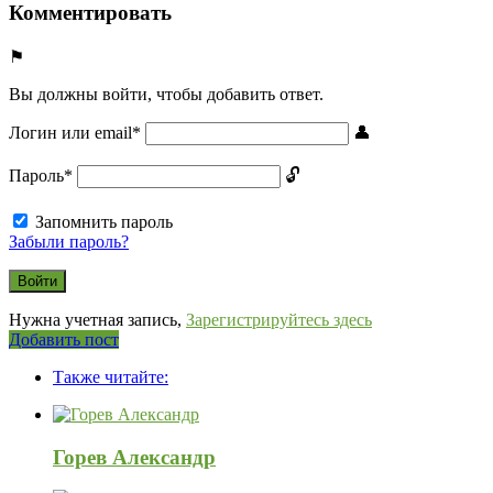
Комментировать
Вы должны войти, чтобы добавить ответ.
Логин или email
*
Пароль
*
Запомнить пароль
Забыли пароль?
Нужна учетная запись,
Зарегистрируйтесь здесь
Боковая
Добавить пост
Adv
панель
Также читайте:
120x600
Горев Александр