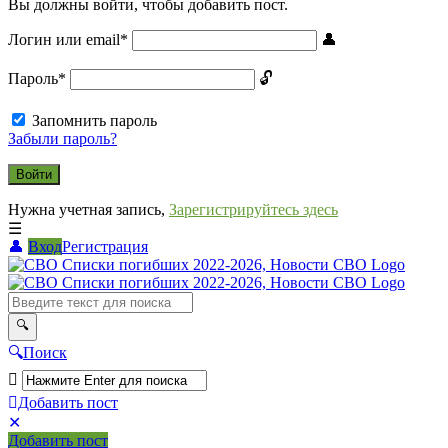
Вы должны войти, чтобы добавить пост.
Логин или email
*
Пароль
*
Запомнить пароль
Забыли пароль?
Нужна учетная запись,
Зарегистрируйтесь здесь
Вход
Регистрация
СВО
Списки
погибших
2022-
Поиск
2026,
Новости
Добавить пост
Мобильное
Выйти
СВО
Добавить пост
меню