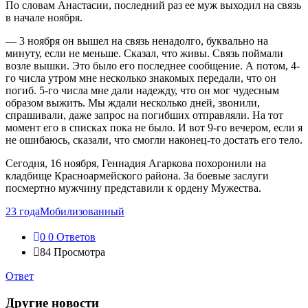
По словам Анастасии, последний раз ее муж выходил на связь
в начале ноября.
— 3 ноября он вышел на связь ненадолго, буквально на
минуту, если не меньше. Сказал, что живы. Связь поймали
возле вышки. Это было его последнее сообщение. А потом, 4-
го числа утром мне несколько знакомых передали, что он
погиб. 5-го числа мне дали надежду, что он мог чудесным
образом выжить. Мы ждали несколько дней, звонили,
спрашивали, даже запрос на погибших отправляли. На тот
момент его в списках пока не было. И вот 9-го вечером, если я
не ошибаюсь, сказали, что смогли наконец-то достать его тело.
Сегодня, 16 ноября, Геннадия Агаркова похоронили на
кладбище Красноармейского района. За боевые заслуги
посмертно мужчину представили к ордену Мужества.
23 года
Мобилизованный
0
0 Ответов
84
Просмотра
Ответ
Другие новости