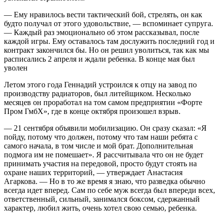
— Ему нравилось вести тактический бой, стрелять, он как
будто получал от этого удовольствие, — вспоминает супруга.
— Каждый раз эмоционально об этом рассказывал, после
каждой игры. Ему оставалось там дослужить последний год и
контракт закончился бы. Но он решил уволиться, так как мы
расписались 2 апреля и ждали ребенка. В конце мая был
уволен
Летом этого года Геннадий устроился к отцу на завод по
производству радиаторов, был литейщиком. Несколько
месяцев он проработал на том самом предприятии «Форте
Пром ГмбХ», где в конце октября произошел взрыв.
— 21 сентября объявили мобилизацию. Он сразу сказал: «Я
пойду, потому что должен, потому что там наши ребята с
самого начала, в том числе и мой брат. Дополнительная
подмога им не помешает». Я рассчитывала что он не будет
принимать участия на передовой, просто будут стоять на
охране наших территорий, — утверждает Анастасия
Агаркова. — Но в то же время я знаю, что разведка обычно
всегда идет вперед. Сам по себе муж всегда был впереди всех,
ответственный, сильный, занимался боксом, сдержанный
характер, любил жить, очень хотел свою семью, ребенка.