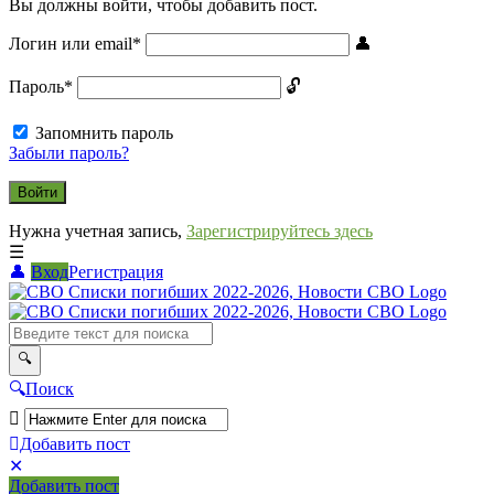
Вы должны войти, чтобы добавить пост.
Логин или email
*
Пароль
*
Запомнить пароль
Забыли пароль?
Нужна учетная запись,
Зарегистрируйтесь здесь
Вход
Регистрация
СВО
Списки
погибших
2022-
Поиск
2026,
Новости
Добавить пост
Мобильное
Выйти
СВО
Добавить пост
меню