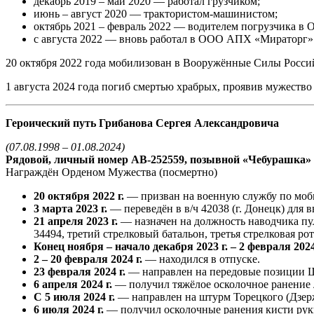
декабрь 2019 – май 2020 — работал грузчиком;
июнь – август 2020 — трактористом-машинистом;
октябрь 2021 – февраль 2022 — водителем погрузчика в
с августа 2022 — вновь работал в ООО АПХ «Мираторг» 
20 октября 2022 года мобилизован в Вооружённые Силы Росси
1 августа 2024 года погиб смертью храбрых, проявив мужеств
Героический путь Грибанова Сергея Александровича
(07.08.1998 – 01.08.2024)
Рядовой, личный номер АВ-252559, позывной «Чебурашка»
Награждён Орденом Мужества (посмертно)
20 октября 2022 г.
— призван на военную службу по мобил
3 марта 2023 г.
— переведён в в/ч 42038 (г. Донецк) для 
21 апреля 2023 г.
— назначен на должность наводчика пуле
34494, третий стрелковый батальон, третья стрелковая рот
Конец ноября – начало декабря 2023 г. – 2 февраля 2024
2 – 20 февраля 2024 г.
— находился в отпуске.
23 февраля 2024 г.
— направлен на передовые позиции Ш
6 апреля 2024 г.
— получил тяжёлое осколочное ранение 
С 5 июля 2024 г.
— направлен на штурм Торецкого (Дзер
6 июля 2024 г.
— получил осколочные ранения кисти руки