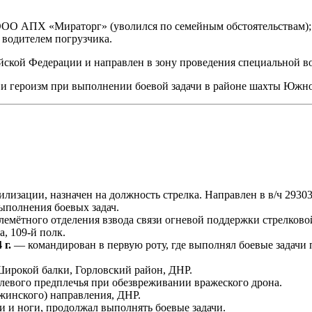
 ООО АПХ «Мираторг» (уволился по семейным обстоятельствам);
водителем погрузчика.
йской Федерации и направлен в зону проведения специальной в
о и героизм при выполнении боевой задачи в районе шахты Южн
изации, назначен на должность стрелка. Направлен в в/ч 29303,
выполнения боевых задач.
мётного отделения взвода связи огневой поддержки стрелковой р
а, 109-й полк.
 г.
— командирован в первую роту, где выполнял боевые задачи 
ирокой балки, Горловский район, ДНР.
левого предплечья при обезвреживании вражеского дрона.
жинского) направления, ДНР.
 и ноги, продолжал выполнять боевые задачи.