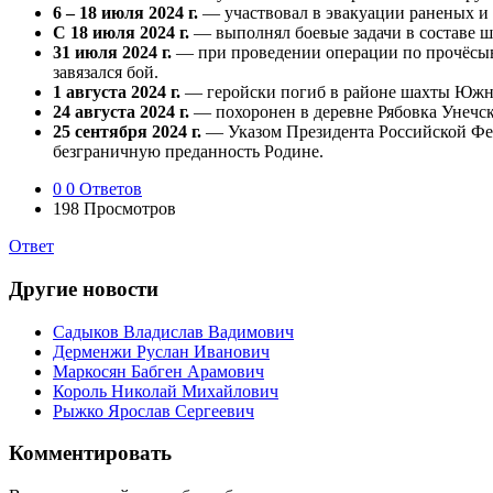
6 – 18 июля 2024 г.
— участвовал в эвакуации раненых и 
С 18 июля 2024 г.
— выполнял боевые задачи в составе ш
31 июля 2024 г.
— при проведении операции по прочёсыван
завязался бой.
1 августа 2024 г.
— геройски погиб в районе шахты Южно
24 августа 2024 г.
— похоронен в деревне Рябовка Унечск
25 сентября 2024 г.
— Указом Президента Российской Фед
безграничную преданность Родине.
0
0 Ответов
198
Просмотров
Ответ
Другие новости
Садыков Владислав Вадимович
Дерменжи Руслан Иванович
Маркосян Бабген Арамович
Король Николай Михайлович
Рыжко Ярослав Сергеевич
Комментировать