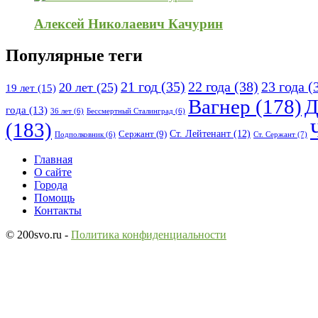
Алексей Николаевич Качурин
Популярные теги
21 год
(35)
22 года
(38)
23 года
(
20 лет
(25)
19 лет
(15)
Вагнер
(178)
Д
года
(13)
36 лет
(6)
Бессмертный Сталинград
(6)
(183)
Ст. Лейтенант
(12)
Сержант
(9)
Ст. Сержант
(7)
Подполковник
(6)
Исследовать
Главная
О сайте
Города
Помощь
Контакты
© 200svo.ru -
Политика конфиденциальности