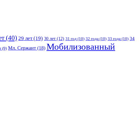
ет
(40)
29 лет
(19)
30 лет
(12)
34
31 год
(10)
32 года
(10)
33 года
(10)
Мобилизованный
Мл. Сержант
(18)
т
(9)