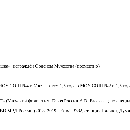
ашка», награждён Орденом Мужества (посмертно).
в МОУ СОШ №4 г. Унеча, затем 1,5 года в МОУ СОШ №2 и 1,5 год
Т» (Унечский филиал им. Героя России А.В. Рассказы) по специ
ВВ МВД России (2018–2019 гг.), в/ч 3382, станция Палики, Дум