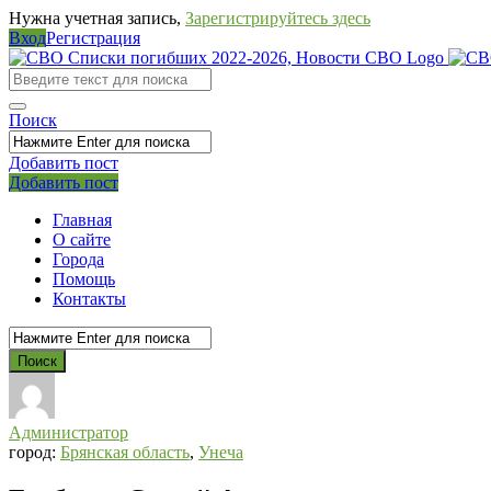
Нужна учетная запись,
Зарегистрируйтесь здесь
Вход
Регистрация
СВО
Списки
погибших
Поиск
2022-
Добавить пост
2026,
Мобильное
Выйти
Добавить пост
Новости
меню
Главная
СВО
О сайте
Города
Помощь
Контакты
Администратор
город:
Брянская область
,
Унеча