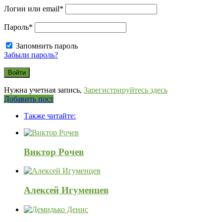
Логин или email
*
Пароль
*
Запомнить пароль
Забыли пароль?
Нужна учетная запись,
Зарегистрируйтесь здесь
Боковая
Добавить пост
Adv
панель
Также читайте:
120x600
Виктор Рочев
Алексей Игуменцев