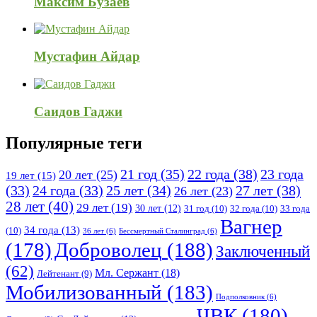
Максим Бузаев
Мустафин Айдар
Саидов Гаджи
Популярные теги
21 год
(35)
22 года
(38)
23 года
20 лет
(25)
19 лет
(15)
25 лет
(34)
27 лет
(38)
(33)
24 года
(33)
26 лет
(23)
28 лет
(40)
29 лет
(19)
30 лет
(12)
31 год
(10)
32 года
(10)
33 года
Вагнер
34 года
(13)
(10)
36 лет
(6)
Бессмертный Сталинград
(6)
(178)
Доброволец
(188)
Заключенный
(62)
Мл. Сержант
(18)
Лейтенант
(9)
Мобилизованный
(183)
Подполковник
(6)
ЧВК
(180)