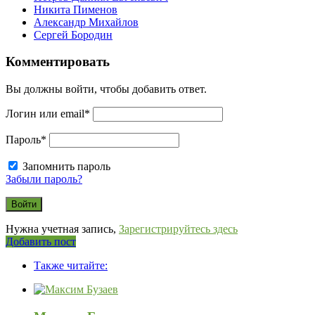
Никита Пименов
Александр Михайлов
Сергей Бородин
Комментировать
Вы должны войти, чтобы добавить ответ.
Логин или email
*
Пароль
*
Запомнить пароль
Забыли пароль?
Нужна учетная запись,
Зарегистрируйтесь здесь
Боковая
Добавить пост
Adv
панель
Также читайте:
120x600