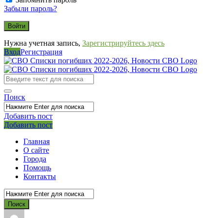
Забыли пароль?
Нужна учетная запись,
Зарегистрируйтесь здесь
Вход
Регистрация
СВО
Списки
погибших
Поиск
2022-
2026,
Добавить пост
Мобильное
Выйти
Добавить пост
Новости
меню
СВО
Главная
О сайте
Города
Помощь
Контакты