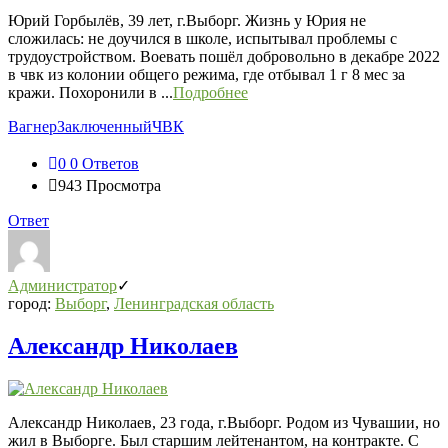
СВО
Юрий Горбылёв, 39 лет, г.Выборг. Жизнь у Юрия не
Последний
сложилась: не доучился в школе, испытывал проблемы с
Посты
трудоустройством. Воевать пошёл добровольно в декабре 2022
в чвк из колонии общего режима, где отбывал 1 г 8 мес за
кражи. Похоронили в ...
Подробнее
Вагнер
Заключенный
ЧВК
0
0 Ответов
943
Просмотра
Ответ
Администратор
город:
Выборг
,
Ленинградская область
Александр Николаев
Александр Николаев, 23 года, г.Выборг. Родом из Чувашии, но
жил в Выборге. Был старшим лейтенантом, на контракте. С