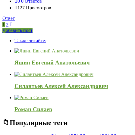
0
0 Ответов
127
Просмотров
Ответ
1
2
Боковая
Добавить пост
Adv
панель
Также читайте:
120x600
Яшин Евгений Анатольевич
Силантьев Алексей Александрович
Роман Силаев
Популярные теги