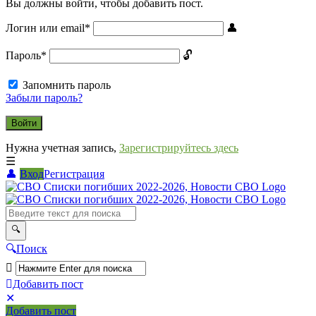
Вы должны войти, чтобы добавить пост.
Логин или email
*
Пароль
*
Запомнить пароль
Забыли пароль?
Нужна учетная запись,
Зарегистрируйтесь здесь
Вход
Регистрация
СВО
Списки
погибших
2022-
Поиск
2026,
Новости
Добавить пост
Мобильное
Выйти
СВО
Добавить пост
меню