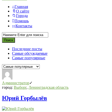
Главная
О сайте
Города
Помощь
Контакты
Последние посты
Самые обсуждаемые
Самые популярные
СВО
Списки
Администратор
погибших
город:
Выборг
,
Ленинградская область
2022-
Юрий Горбылёв
2026,
Новости