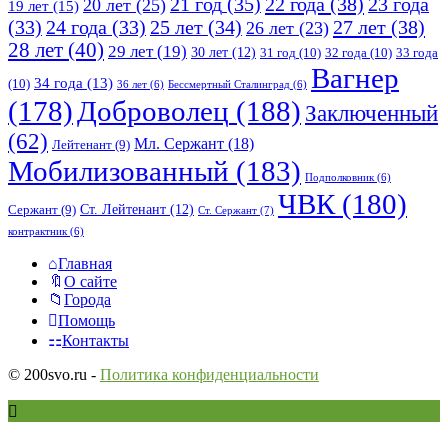
21 год
(35)
22 года
(38)
23 года
20 лет
(25)
19 лет
(15)
25 лет
(34)
27 лет
(38)
(33)
24 года
(33)
26 лет
(23)
28 лет
(40)
29 лет
(19)
30 лет
(12)
31 год
(10)
32 года
(10)
33 года
Вагнер
34 года
(13)
(10)
36 лет
(6)
Бессмертный Сталинград
(6)
(178)
Доброволец
(188)
Заключенный
(62)
Мл. Сержант
(18)
Лейтенант
(9)
Мобилизованный
(183)
Подполковник
(6)
ЧВК
(180)
Ст. Лейтенант
(12)
Сержант
(9)
Ст. Сержант
(7)
контрактник
(6)
Исследовать
Главная
О сайте
Города
Помощь
Контакты
© 200svo.ru -
Политика конфиденциальности