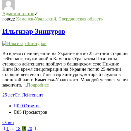
Администратор
город:
Каменск-Уральский
,
Свердловская область
Ильгизар Зиннуров
Во время спецоперации на Украине погиб 25-летний старший
лейтенант, служивший в Каменске-Уральском Похороны
старшего лейтенанта пройдут в башкирском селе Нижние
Киги Во время спецоперации на Украине погиб 25-летний
старший лейтенант Ильгизар Зиннуров, который служил в
воинской части Каменска-Уральского. Молодой человек успел
закончить ...
Подробнее
25 лет
Ст. Лейтенант
0
0 Ответов
85
Просмотров
Ответ
1
…
18
19
20