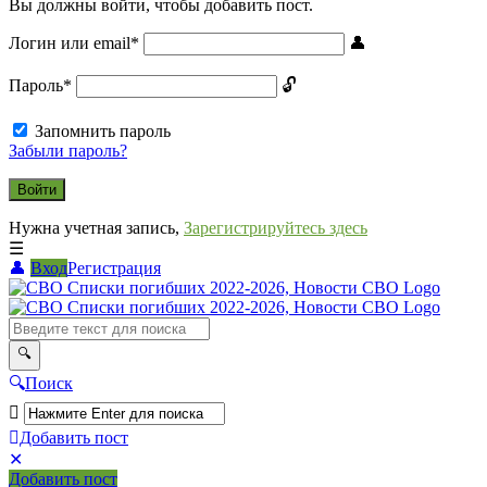
Вы должны войти, чтобы добавить пост.
Логин или email
*
Пароль
*
Запомнить пароль
Забыли пароль?
Нужна учетная запись,
Зарегистрируйтесь здесь
Вход
Регистрация
СВО
Списки
погибших
2022-
Поиск
2026,
Новости
Добавить пост
Мобильное
Выйти
СВО
Добавить пост
меню